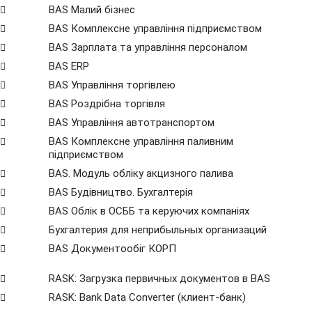
BAS Малий бізнес
BAS Комплексне управління підприємством
BAS Зарплата та управління персоналом
BAS ERP
BAS Управління торгівлею
BAS Роздрібна торгівля
BAS Управління автотранспортом
BAS Комплексне управління паливним
підприємством
BAS. Модуль обліку акцизного палива
BAS Будівництво. Бухгалтерія
BAS Облік в ОСББ та керуючих компаніях
Бухгалтерия для неприбыльных организаций
BAS Документообіг КОРП
RASK: Загрузка первичных документов в BAS
RASK: Bank Data Сonverter (клиент-банк)