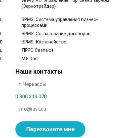
ИН-АГРО: Управление торговлей зерном
(Зернотрейдер)
ВРМS. Система управления бизнес-
процессами
BPMS. Согласование договоров
BPМS. Казначейство
ПРРО Cashalot
M.E.Doc
Наши контакты
г. Черкассы
0 800 319 070
info@rask.ua
Перезвоните мне