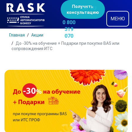
Получить
UK
RU
консультацию
МЕНЮ
0 800
319
Главная
Акции
070
До -30% на обучение + Подарки при покупке BAS или
сопровождения ИТС