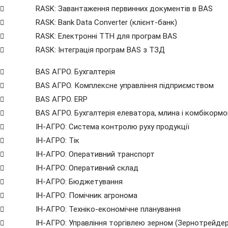
RASK: Завантаження первинних документів в BAS
RASK: Bank Data Сonverter (клієнт-банк)
RASK: Електронні ТТН для програм BAS
RASK: Інтеграція програм BAS з ТЗД
BAS АГРО. Бухгалтерія
BAS АГРО. Комплексне управління підприємством
BAS АГРО. ERP
BAS АГРО. Бухгалтерія елеватора, млина і комбікорм
ІН-АГРО: Система контролю руху продукції
ІН-АГРО: Тік
ІН-АГРО: Оперативний транспорт
ІН-АГРО: Оперативний склад
ІН-АГРО: Бюджетування
ІН-АГРО: Помічник агронома
ІН-АГРО: Техніко-економічне планування
ІН-АГРО: Управління торгівлею зерном (Зернотрейдер