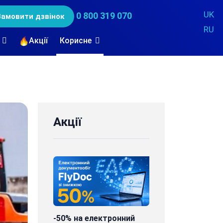
UK
0 800 319 070
Замовити дзвінок
RU
Акції
Корисне
Акції
-50% на електронний