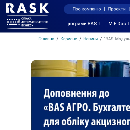
Про компанію
|
Проєкти
|
Програми BAS
M.E.Doc
Головна
Корисне
Новини
"BAS. Модуль