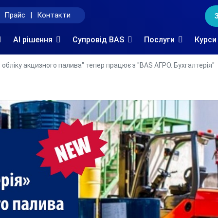
Прайс
|
Контакти
AI рішення
Супровід BAS
Послуги
Курси
 обліку акцизного палива" тепер працює з "BAS АГРО. Бухгалтерія"