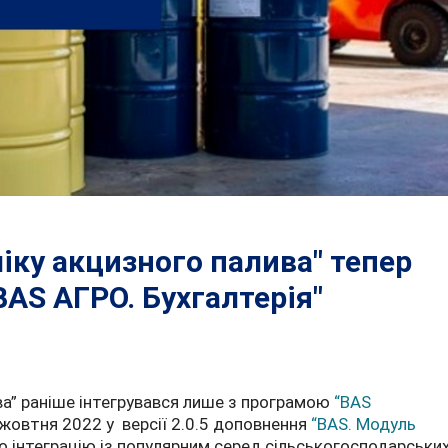
іку акцизного палива" тепер
BAS АГРО. Бухгалтерія"
ва” раніше інтегрувався лише з програмою
“BAS
 жовтня 2022 у версії 2.0.5 доповнення
“BAS. Модуль
о інтеграцію із популярним серед сільськогосподарськи