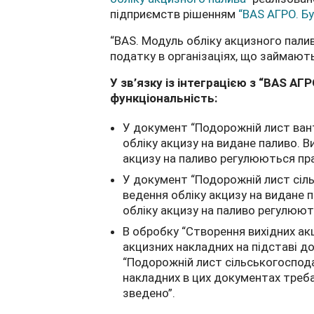
підприємств рішенням
“BAS АГРО. Бу
“BAS. Модуль обліку акцизного пали
податку в організаціях, що займаю
У зв’язку із інтеграцією з “BAS А
функціональність:
У документ “Подорожній лист ван
обліку акцизу на видане паливо. В
акцизу на паливо регулюються пра
У документ “Подорожній лист сіль
ведення обліку акцизу на видане п
обліку акцизу на паливо регулюют
В обробку “Створення вихідних а
акцизних накладних на підставі д
“Подорожній лист сільськогоспода
накладних в цих документах треб
зведено”.