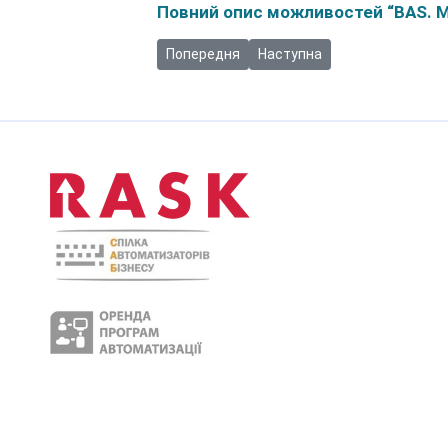
Повний опис можливостей “BAS. М
Попередня стаття: Можливе підвищення цін
Наступна стаття: ГК «RASK» 
Попередня
Наступна