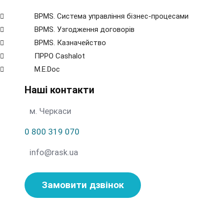
BPMS. Система управління бізнес-процесами
BPМS. Узгодження договорів
BPМS. Казначейство
ПРРО Cashalot
M.E.Doc
Наші контакти
м. Черкаси
0 800 319 070
info@rask.ua
Замовити дзвінок