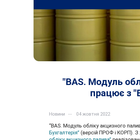
"BAS. Модуль обл
працює з "
Новини
04 жовтня 2022
“BAS. Модуль обліку акцизного пали
Бухгалтерія”
(версій ПРОФ і КОРП). З
обліку акцизного палива”
реалізован