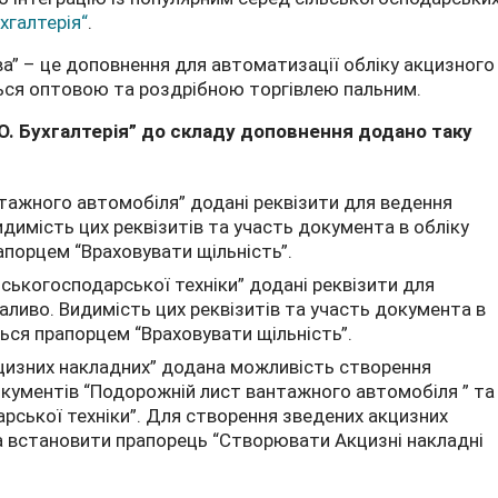
хгалтерія“
.
ва” – це доповнення для автоматизації обліку акцизного
ться оптовою та роздрібною торгівлею пальним.
ГРО. Бухгалтерія” до складу доповнення додано таку
тажного автомобіля” додані реквізити для ведення
идимість цих реквізитів та участь документа в обліку
порцем “Враховувати щільність”.
ськогосподарської техніки” додані реквізити для
аливо. Видимість цих реквізитів та участь документа в
ься прапорцем “Враховувати щільність”.
кцизних накладних” додана можливість створення
окументів “Подорожній лист вантажного автомобіля ” та
рської техніки”. Для створення зведених акцизних
а встановити прапорець “Створювати Акцизні накладні