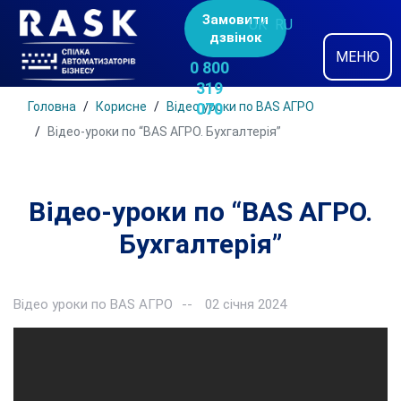
Замовити
UK
RU
дзвінок
МЕНЮ
0 800
319
Головна
Корисне
Відео уроки по BAS АГРО
070
Відео-уроки по “BAS АГРО. Бухгалтерія”
Відео-уроки по “BAS АГРО.
Бухгалтерія”
Відео уроки по BAS АГРО
02 січня 2024