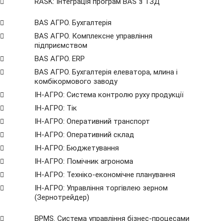
RASK: Інтеграція програм BAS з ТЗД
BAS АГРО. Бухгалтерія
BAS АГРО. Комплексне управління
підприємством
BAS АГРО. ERP
BAS АГРО. Бухгалтерія елеватора, млина і
комбікормового заводу
ІН-АГРО: Система контролю руху продукції
ІН-АГРО: Тік
ІН-АГРО: Оперативний транспорт
ІН-АГРО: Оперативний склад
ІН-АГРО: Бюджетування
ІН-АГРО: Помічник агронома
ІН-АГРО: Техніко-економічне планування
ІН-АГРО: Управління торгівлею зерном
(Зернотрейдер)
BPMS. Система управління бізнес-процесами