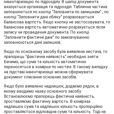
інвентаризацію по підрозділу. В шапці документа
вказується організація та підрозділ. Таблична частина
заповнюється по кнопці “Заповнити по залишкам” , по
кнопці “Заповнити дані обліку” розраховується
балансова вартість. Якщо кнопку не застосовувати, то
балансова вартість автоматично розрахується після
запису чи проведення документа. По кнопці
“Заповнити фактичні дані” по замовчуванню
заповнюються дані залишків.
Якщо по основному засобу була виявлена нестача, то
прапорець “фактична наявність” необхідно зняти.
Бачимо, що сума та кількість автоматично
переносяться в комірки по нестачі. В такому випадку
на підставі інвентаризації можна сформувати
документ списання основних засобів.
Якщо було виявлено надлишок, додаємо рядок, в
якому вводимо назву основного засобу.
Встановлюємо прапорець фактична наявність,
проставляємо фактичну вартість. В комірках
надлишок сума та надлишок кількість пропорційно
проставляється відповідна сума та кількість. Тоді на