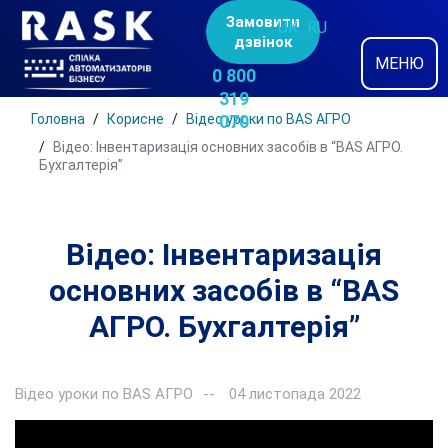
Замовити
UK
RU
дзвінок
МЕНЮ
0 800
319
Головна
Корисне
Відео уроки по BAS АГРО
070
Відео: Інвентаризація основних засобів в “BAS АГРО.
Бухгалтерія”
Відео: Інвентаризація
основних засобів в “BAS
АГРО. Бухгалтерія”
Відео уроки по BAS АГРО
04 листопада 2022