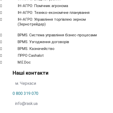
ІН-АГРО: Помічник агронома
ІН-АГРО: Техніко-економічне планування
ІН-АГРО: Управління торгівлею зерном
(Зернотрейдер)
BPMS. Система управління бізнес-процесами
BPМS. Узгодження договорів
BPМS. Казначейство
ПРРО Cashalot
M.E.Doc
Наші контакти
м. Черкаси
0 800 319 070
info@rask.ua