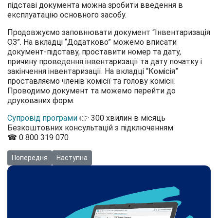
підставі документа можна зробити введення в
експлуатацію основного засобу.
Продовжуємо заповнювати документ “Інвентаризація
ОЗ”. На вкладці “Додатково” можемо вписати
документ-підставу, проставити номер та дату,
причину проведення інвентаризації та дату початку і
закінчення інвентаризації. На вкладці “Комісія”
проставляємо членів комісії та голову комісії.
Проводимо документ та можемо перейти до
друкованих форм.
Супровід програми
👉 300 хвилин в місяць
Безкоштовних консультацій з підключенням
☎ 0 800 319 070
Попередня стаття: Відео: Інвентаризація товарів на складі, не
Наступна стаття: Відео: Зміна податкового призн
Попередня
Наступна