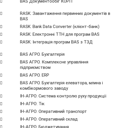
BAS Документообіг КОРП
RASK: Завантаження первинних документів в
BAS
RASK: Bank Data Сonverter (клієнт-банк)
RASK: Електронні ТТН для програм BAS
RASK: Інтеграція програм BAS з ТЗД
BAS АГРО. Бухгалтерія
BAS АГРО. Комплексне управління
підприємством
BAS АГРО. ERP
BAS АГРО. Бухгалтерія елеватора, млина і
комбікормового заводу
ІН-АГРО: Система контролю руху продукції
ІН-АГРО: Тік
ІН-АГРО: Оперативний транспорт
ІН-АГРО: Оперативний склад
ІН-АГРО: Бюджетування