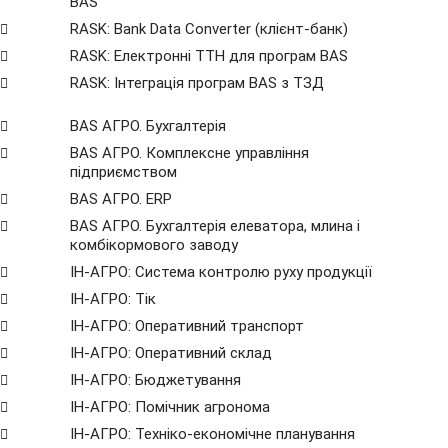
BAS
RASK: Bank Data Сonverter (клієнт-банк)
RASK: Електронні ТТН для програм BAS
RASK: Інтеграція програм BAS з ТЗД
BAS АГРО. Бухгалтерія
BAS АГРО. Комплексне управління
підприємством
BAS АГРО. ERP
BAS АГРО. Бухгалтерія елеватора, млина і
комбікормового заводу
ІН-АГРО: Система контролю руху продукції
ІН-АГРО: Тік
ІН-АГРО: Оперативний транспорт
ІН-АГРО: Оперативний склад
ІН-АГРО: Бюджетування
ІН-АГРО: Помічник агронома
ІН-АГРО: Техніко-економічне планування