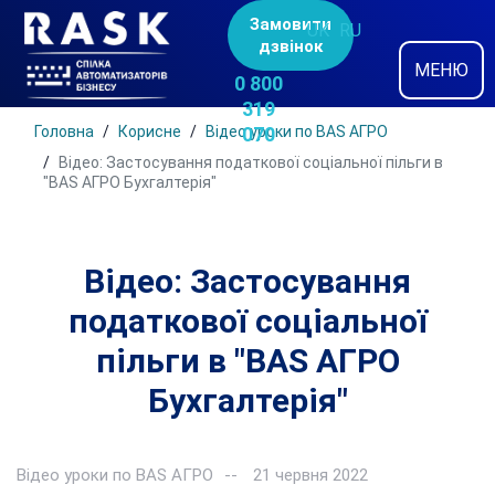
Замовити
UK
RU
дзвінок
МЕНЮ
0 800
319
Головна
Корисне
Відео уроки по BAS АГРО
070
Відео: Застосування податкової соціальної пільги в
"BAS АГРО Бухгалтерія"
Відео: Застосування
податкової соціальної
пільги в "BAS АГРО
Бухгалтерія"
Відео уроки по BAS АГРО
21 червня 2022