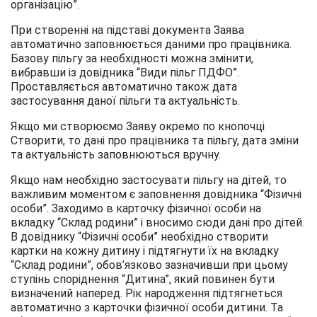
організацію”.
При створенні на підставі документа Заява
автоматично заповнюється даними про працівника.
Базову пільгу за необхідності можна змінити,
вибравши із довідника “Види пільг ПДФО”.
Проставляється автоматично також дата
застосування даної пільги та актуальність.
Якщо ми створюємо Заяву окремо по кнопочці
Створити, то дані про працівника та пільгу, дата зміни
та актуальність заповнюються вручну.
Якщо нам необхідно застосувати пільгу на дітей, то
важливим моментом є заповнення довідника “Фізичні
особи”. Заходимо в карточку фізичної особи на
вкладку “Склад родини” і вносимо сюди дані про дітей.
В довіднику “Фізичні особи” необхідно створити
картки на кожну дитину і підтягнути їх на вкладку
“Склад родини”, обов’язково зазначивши при цьому
ступінь споріднення “Дитина”, який повинен бути
визначений наперед. Рік народження підтягнеться
автоматично з карточки фізичної особи дитини. Та