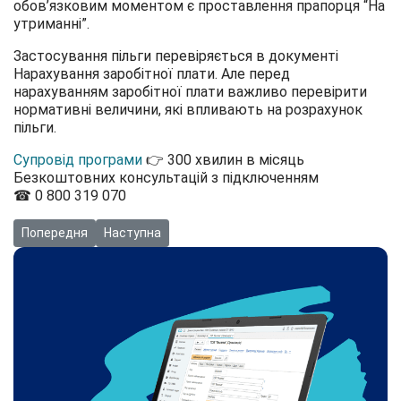
обов’язковим моментом є проставлення прапорця “На
утриманні”.
Застосування пільги перевіряється в документі
Нарахування заробітної плати. Але перед
нарахуванням заробітної плати важливо перевірити
нормативні величини, які впливають на розрахунок
пільги.
Супровід програми
👉 300 хвилин в місяць
Безкоштовних консультацій з підключенням
☎ 0 800 319 070
Попередня стаття: Відео: Як відобразити витрати на ремонт та 
Наступна стаття: Відео: Як прийняти на роботу су
Попередня
Наступна