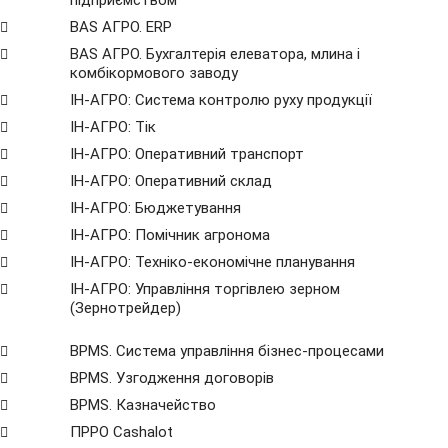
підприємством
BAS АГРО. ERP
BAS АГРО. Бухгалтерія елеватора, млина і
комбікормового заводу
ІН-АГРО: Система контролю руху продукції
ІН-АГРО: Тік
ІН-АГРО: Оперативний транспорт
ІН-АГРО: Оперативний склад
ІН-АГРО: Бюджетування
ІН-АГРО: Помічник агронома
ІН-АГРО: Техніко-економічне планування
ІН-АГРО: Управління торгівлею зерном
(Зернотрейдер)
BPMS. Система управління бізнес-процесами
BPМS. Узгодження договорів
BPМS. Казначейство
ПРРО Cashalot