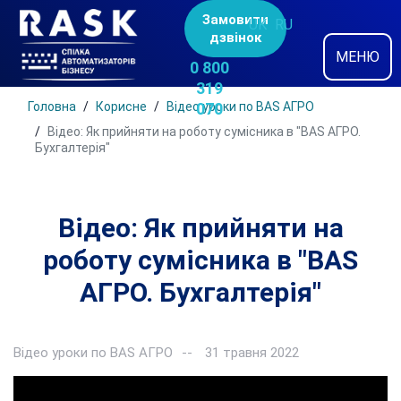
Замовити
UK
RU
дзвінок
МЕНЮ
0 800
319
Головна
Корисне
Відео уроки по BAS АГРО
070
Відео: Як прийняти на роботу сумісника в "BAS АГРО.
Бухгалтерія"
Відео: Як прийняти на
роботу сумісника в "BAS
АГРО. Бухгалтерія"
Відео уроки по BAS АГРО
31 травня 2022