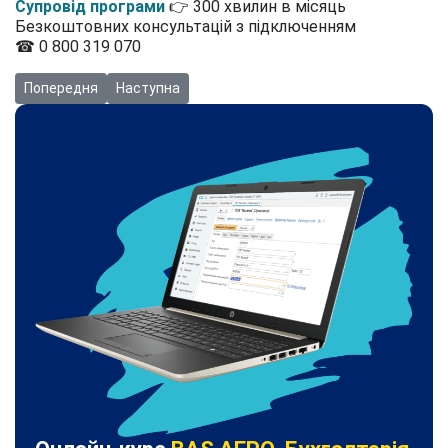
Супровід програми
👉 300 хвилин в місяць
Безкоштовних консультацій з підключенням
☎ 0 800 319 070
Попередня стаття: Відео: Застосування податкової соціальної 
Наступна стаття: Відео: Як перевести працівника 
Попередня
Наступна