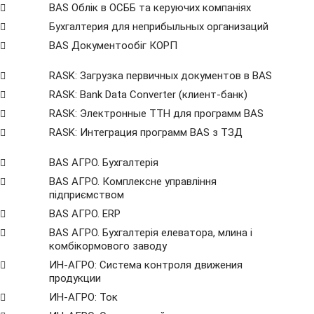
BAS Облік в ОСББ та керуючих компаніях
Бухгалтерия для неприбыльных организаций
BAS Документообіг КОРП
RASK: Загрузка первичных документов в BAS
RASK: Bank Data Сonverter (клиент-банк)
RASK: Электронные ТТН для программ BAS
RASK: Интеграция программ BAS з ТЗД
BAS АГРО. Бухгалтерія
BAS АГРО. Комплексне управління
підприємством
BAS АГРО. ERP
BAS АГРО. Бухгалтерія елеватора, млина і
комбікормового заводу
ИН-АГРО: Система контроля движения
продукции
ИН-АГРО: Ток