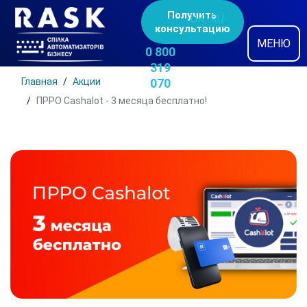
Получить
UK
RU
консультацию
МЕНЮ
0 800
319
Главная
Акции
070
ПРРО Cashalot - 3 месяца бесплатно!