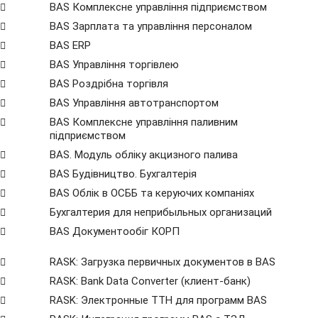
BAS Комплексне управління підприємством
BAS Зарплата та управління персоналом
BAS ERP
BAS Управління торгівлею
BAS Роздрібна торгівля
BAS Управління автотранспортом
BAS Комплексне управління паливним
підприємством
BAS. Модуль обліку акцизного палива
BAS Будівництво. Бухгалтерія
BAS Облік в ОСББ та керуючих компаніях
Бухгалтерия для неприбыльных организаций
BAS Документообіг КОРП
RASK: Загрузка первичных документов в BAS
RASK: Bank Data Сonverter (клиент-банк)
RASK: Электронные ТТН для программ BAS