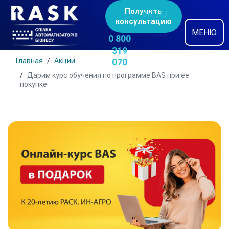
Получить
UK
RU
консультацию
МЕНЮ
0 800
319
Главная
Акции
070
Дарим курс обучения по программе BAS при ее
покупке