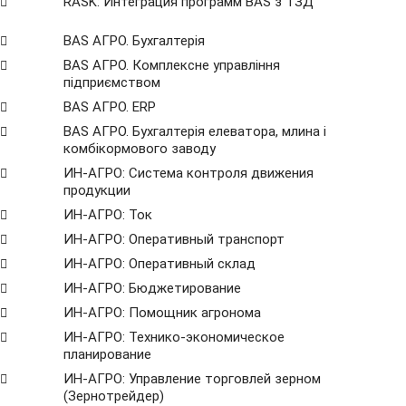
RASK: Интеграция программ BAS з ТЗД
BAS АГРО. Бухгалтерія
BAS АГРО. Комплексне управління
підприємством
BAS АГРО. ERP
BAS АГРО. Бухгалтерія елеватора, млина і
комбікормового заводу
ИН-АГРО: Система контроля движения
продукции
ИН-АГРО: Ток
ИН-АГРО: Оперативный транспорт
ИН-АГРО: Оперативный склад
ИН-АГРО: Бюджетирование
ИН-АГРО: Помощник агронома
ИН-АГРО: Технико-экономическое
планирование
ИН-АГРО: Управление торговлей зерном
(Зернотрейдер)