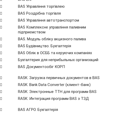
BAS Управління торгівлею
BAS Роздрібна торгівля
BAS Управління автотранспортом
BAS Комплексне управління паливним
підприємством
BAS. Модуль обліку акцизного палива
BAS Будівництво. Бухгалтерія
BAS Облік в ОСББ та керуючих компаніях
Бухгалтерия для неприбыльных организаций
BAS Документообіг КОРП
RASK: Загрузка первичных документов в BAS
RASK: Bank Data Сonverter (клиент-банк)
RASK: Электронные ТТН для программ BAS
RASK: Интеграция программ BAS з ТЗД
BAS АГРО. Бухгалтерія