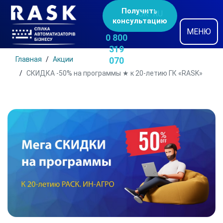
Получить
UK
RU
консультацию
МЕНЮ
0 800
319
Главная
Акции
070
СКИДКА -50% на программы ★ к 20-летию ГК «RASK»