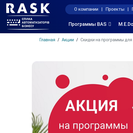
О компании
|
Проекты
|
Программы BAS
M.E.D
Главная
Акции
Скидки на программы дл