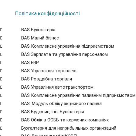
Політика конфіденційності
BAS Бухгалтерія
BAS Малий бізнес
BAS Комплексне управління підприємством
BAS Зарплата та управління персоналом
BAS ERP
BAS Управління торгівлею
BAS Роздрібна торгівля
BAS Управління автотранспортом
BAS Комплексне управління паливним підприємством
BAS. Модуль обліку акцизного палива
BAS Будівництво. Бухгалтерія
BAS Облік в ОСББ та керуючих компаніях
Бухгалтерия для неприбыльных организаций