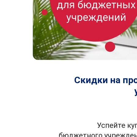
Скидки на п
Успейте ку
бюджетного учрежден