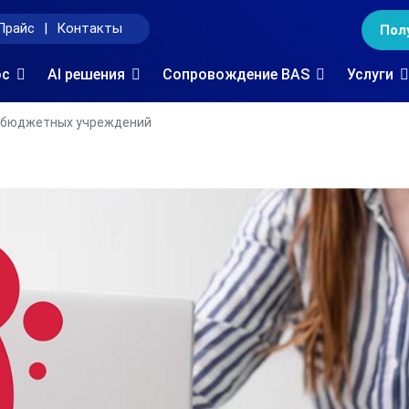
Прайс
|
Контакты
Пол
oc
AI решения
Сопровождение BAS
Услуги
я бюджетных учреждений