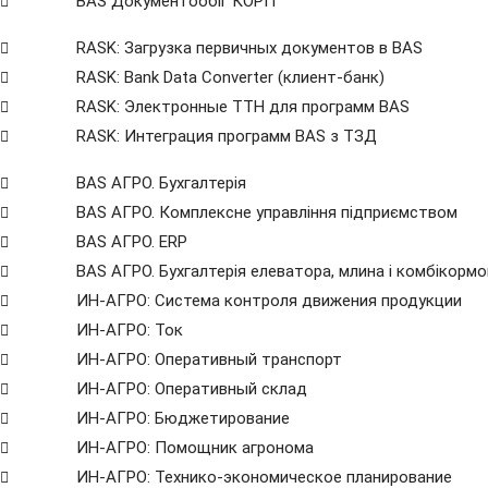
BAS Документообіг КОРП
RASK: Загрузка первичных документов в BAS
RASK: Bank Data Сonverter (клиент-банк)
RASK: Электронные ТТН для программ BAS
RASK: Интеграция программ BAS з ТЗД
BAS АГРО. Бухгалтерія
BAS АГРО. Комплексне управління підприємством
BAS АГРО. ERP
BAS АГРО. Бухгалтерія елеватора, млина і комбікорм
ИН-АГРО: Система контроля движения продукции
ИН-АГРО: Ток
ИН-АГРО: Оперативный транспорт
ИН-АГРО: Оперативный склад
ИН-АГРО: Бюджетирование
ИН-АГРО: Помощник агронома
ИН-АГРО: Технико-экономическое планирование