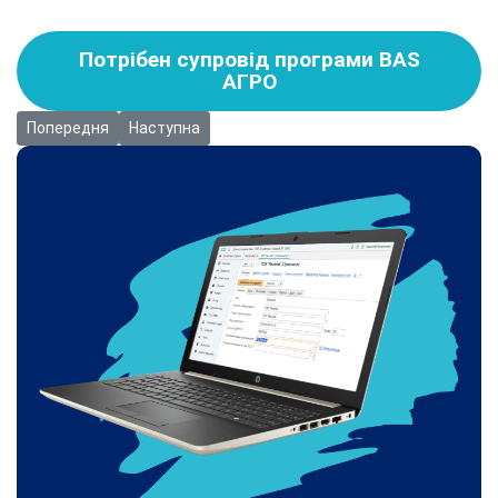
Потрібен супровід програми BAS
АГРО
Попередня стаття: Інструкція: Фіксована індексація в програм
Наступна стаття: Інструкція: Налаштування мови
Попередня
Наступна