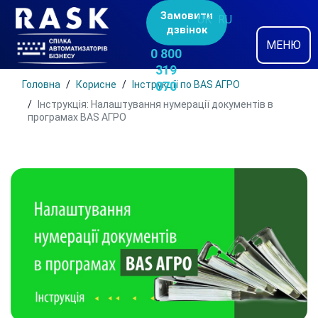
Замовити
UK
RU
дзвінок
МЕНЮ
0 800
319
Головна
Корисне
Інструкції по BAS АГРО
070
Інструкція: Налаштування нумерації документів в
програмах BAS АГРО