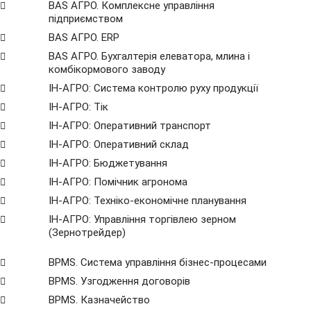
BAS АГРО. Комплексне управління
підприємством
BAS АГРО. ERP
BAS АГРО. Бухгалтерія елеватора, млина і
комбікормового заводу
ІН-АГРО: Система контролю руху продукції
ІН-АГРО: Тік
ІН-АГРО: Оперативний транспорт
ІН-АГРО: Оперативний склад
ІН-АГРО: Бюджетування
ІН-АГРО: Помічник агронома
ІН-АГРО: Техніко-економічне планування
ІН-АГРО: Управління торгівлею зерном
(Зернотрейдер)
BPMS. Система управління бізнес-процесами
BPМS. Узгодження договорів
BPМS. Казначейство