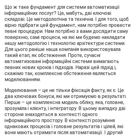
Що ж таке фундамент для системи автоматизації
інформаційних послуг? Це, мабуть, дві ключові
складові. Це методологічна та технічна. І для того, щоб
вірно підібрати цей фундамент, нам потрібно провести
певні процедури. Нам потрібно з вами дослідити саму
поверхню, самі процеси, на які ми будемо накладати
нашу методологію і технологію архітектури системи.
Для цього раніше наша компанія використовувала
такий етап, як обстеження. Проте, сучасні
автоматизовані інформаційні системи вимагають
певних нових кроків і підходів. Наразі цей підхід і,
скажімо так, комплексне обстеження являється
моделюванням.
Моделювання – це не тільки фіксація факту, як є. Це
два ключових бонуси, які ми отримуємо в результаті.
Перше – це комплексна модель обліку, яка, головне,
зрозуміла і клієнту, і інтегратору. В цьому випадку дві
сторони знаходяться в контексті одного
інформаційного простору. В контексті розуміння
однакових процесів і головне результатів і цілей, які
вони мають отримати після автоматизації. І другий