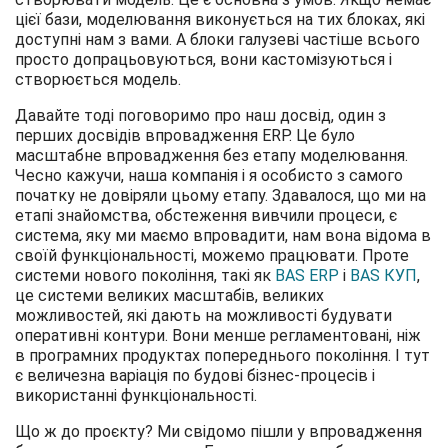
цієї бази, моделювання виконується на тих блоках, які
доступні нам з вами. А блоки галузеві частіше всього
просто допрацьовуються, вони кастомізуються і
створюється модель.
Давайте тоді поговоримо про наш досвід, один з
перших досвідів впровадження ERP. Це було
масштабне впровадження без етапу моделювання.
Чесно кажучи, наша компанія і я особисто з самого
початку не довіряли цьому етапу. Здавалося, що ми на
етапі знайомства, обстеження вивчили процеси, є
система, яку ми маємо впровадити, нам вона відома в
своїй функціональності, можемо працювати. Проте
системи нового покоління, такі як
BAS ERP
і
BAS КУП
,
це системи великих масштабів, великих
можливостей, які дають на можливості будувати
оперативні контури. Вони менше регламентовані, ніж
в програмних продуктах попереднього покоління. І тут
є величезна варіація по будові бізнес-процесів і
використанні функціональності.
Що ж до проєкту? Ми свідомо пішли у впровадження