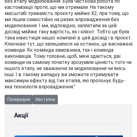
без етапу моделювання. Була часткова робота по
кастомізації проте, що ми отримали. На такому
масштабі тривалість проєкту майже X2, при тому, що
ми пішли самостійно на ризик впровадження без
моделювання. І ми, відповідно, заплатили за цей
досвід майже таку вартість, як і клієнт. Тобто це була
така інвестиція нашої компанії в цей досвід і в проєкт.
Ключове тут, що залишилося на останок, це виснажені
команди. Як команда замовника, так і команда
виконавців. Тому головне, щоб, мені здається, дві
команди на самому початку зрозуміли цінність того чи
іншого етапу, не зважаючи за моделювання чи якісь
інші. І в такому випадку ви зможете отримувати
максимум ефекту від тих етапів, які пропонує будь-
яка технологія впровадження."
Попередня стаття: Стань ближчим до клієнта з мобільним дод
Наступна стаття: Нова редакція 2.5 "BAS Компле
Попередня
Наступна
Акції