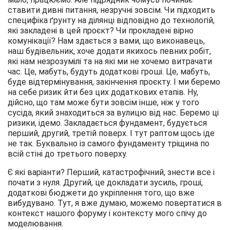
ставити дивні питання, незручні зовсім. Чи підходить
специфіка ґрунту на ділянці відповідно до технологій,
які закладені в цей проєкт? Чи прокладені вірно
комунікації? Нам здається з вами, що виконавець,
наш будівельник, хоче додати якихось певних робіт,
які нам незрозумілі та на які ми не хочемо витрачати
час. Це, мабуть, будуть додаткові гроші. Це, мабуть,
буде відтермінування, закінчення проєкту. І ми беремо
на себе ризик йти без цих додаткових етапів. Ну,
дійсно, що там може бути зовсім інше, ніж у того
сусіда, який знаходиться за вулицю від нас. Беремо ці
ризики, ідемо. Закладається фундамент, будується
перший, другий, третій поверх. І тут раптом щось іде
не так. Буквально із самого фундаменту тріщина по
всій стіні до третього поверху.
Є які варіанти? Перший, катастрофічний, знести все і
почати з нуля. Другий, це докладати зусиль, гроші,
додаткові бюджети до укріплення того, що вже
вибудувано. Тут, я вже думаю, можемо повертатися в
контекст нашого форуму і контексту мого спічу до
моделювання.