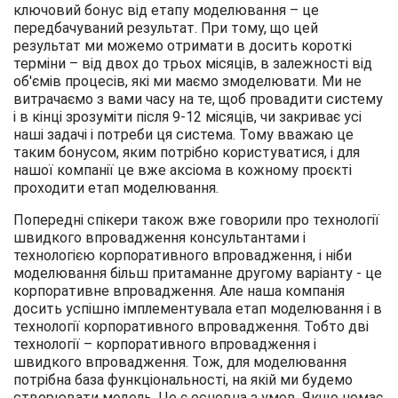
ключовий бонус від етапу моделювання – це
передбачуваний результат. При тому, що цей
результат ми можемо отримати в досить короткі
терміни – від двох до трьох місяців, в залежності від
об'ємів процесів, які ми маємо змоделювати. Ми не
витрачаємо з вами часу на те, щоб провадити систему
і в кінці зрозуміти після 9-12 місяців, чи закриває усі
наші задачі і потреби ця система. Тому вважаю це
таким бонусом, яким потрібно користуватися, і для
нашої компанії це вже аксіома в кожному проєкті
проходити етап моделювання.
Попередні спікери також вже говорили про технології
швидкого впровадження консультантами і
технологією корпоративного впровадження, і ніби
моделювання більш притаманне другому варіанту - це
корпоративне впровадження. Але наша компанія
досить успішно імплементувала етап моделювання і в
технології корпоративного впровадження. Тобто дві
технології – корпоративного впровадження і
швидкого впровадження. Тож, для моделювання
потрібна база функціональності, на якій ми будемо
створювати модель. Це є основна з умов. Якщо немає