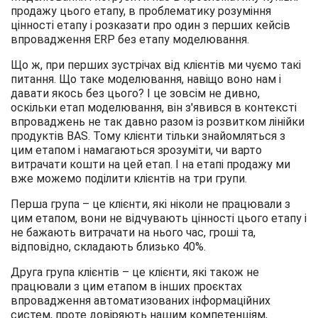
продажу цього етапу, в проблематику розуміння
цінності етапу і розказати про один з перших кейсів
впровадження ERP без етапу моделювання.
Що ж, при перших зустрічах від клієнтів ми чуємо такі
питання. Що таке моделювання, навіщо воно нам і
давати якось без цього? І це зовсім не дивно,
оскільки етап моделювання, він з'явився в контексті
впроваджень не так давно разом із розвитком лінійки
продуктів BAS. Тому клієнти тільки знайомляться з
цим етапом і намагаються зрозуміти, чи варто
витрачати кошти на цей етап.
І на етапі продажу ми
вже можемо поділити клієнтів на три групи.
Перша група – це клієнти, які ніколи не працювали з
цим етапом, вони не відчувають цінності цього етапу і
не бажають витрачати на нього час, гроші та,
відповідно, складають близько 40%.
Друга група клієнтів – це клієнти, які також не
працювали з цим етапом в інших проєктах
впровадження автоматизованих інформаційних
систем, проте довіряють нашим компетенціям,