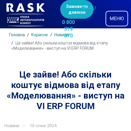
Замовити
UK
RU
дзвінок
МЕНЮ
0 800
319
Головна
Корисне
Новини
070
Це зайве! Або скільки коштує відмова від етапу
«Моделювання» - виступ на VI ERP FORUM
Це зайве! Або скільки
коштує відмова від етапу
«Моделювання» - виступ на
VI ERP FORUM
Новини
10 січня 2024