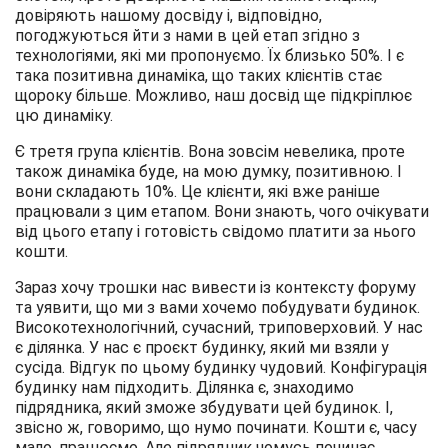
довіряють нашому досвіду і, відповідно,
погоджуються йти з нами в цей етап згідно з
технологіями, які ми пропонуємо. Їх близько 50%.
І є
така позитивна динаміка, що таких клієнтів стає
щороку більше. Можливо, наш досвід ще підкріплює
цю динаміку.
Є третя група клієнтів. Вона зовсім невелика, проте
також динаміка буде, на мою думку, позитивною. І
вони складають 10%. Це клієнти, які вже раніше
працювали з цим етапом. Вони знають, чого очікувати
від цього етапу і готовість свідомо платити за нього
кошти.
Зараз хочу трошки нас вивести із контексту форуму
та уявити, що ми з вами хочемо побудувати будинок.
Високотехнологічний, сучасний, триповерховий. У нас
є ділянка. У нас є проєкт будинку, який ми взяли у
сусіда. Відгук по цьому будинку чудовий. Конфігурація
будинку нам підходить. Ділянка є, знаходимо
підрядника, який зможе збудувати цей будинок. І,
звісно ж, говоримо, що нумо починати. Кошти є, часу
мало, працюємо. Але підрядник чомусь починає