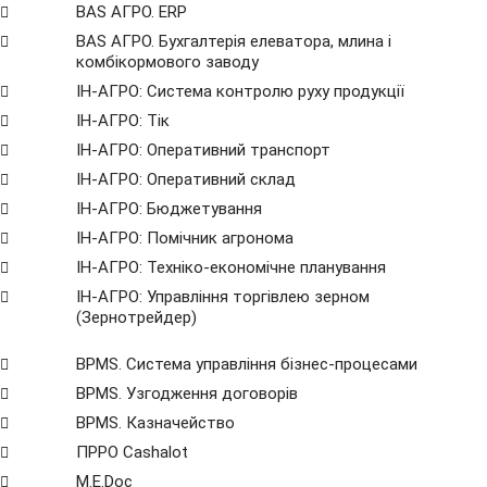
BAS АГРО. ERP
BAS АГРО. Бухгалтерія елеватора, млина і
комбікормового заводу
ІН-АГРО: Система контролю руху продукції
ІН-АГРО: Тік
ІН-АГРО: Оперативний транспорт
ІН-АГРО: Оперативний склад
ІН-АГРО: Бюджетування
ІН-АГРО: Помічник агронома
ІН-АГРО: Техніко-економічне планування
ІН-АГРО: Управління торгівлею зерном
(Зернотрейдер)
BPMS. Система управління бізнес-процесами
BPМS. Узгодження договорів
BPМS. Казначейство
ПРРО Cashalot
M.E.Doc