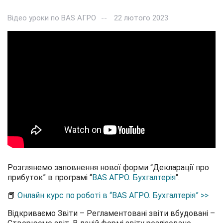
Відео уроки по BAS АГРО
22 лютого 2023
Розглянемо заповнення нової форми “Декларації про
прибуток” в програмі “
BAS АГРО. Бухгалтерія
“.
📕
Онлайн курс по роботі в “BAS АГРО. Бухгалтерія” >>
Відкриваємо Звіти – Регламентовані звіти вбудовані –