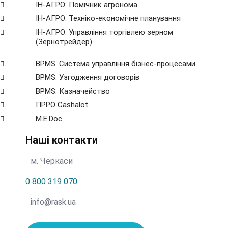
ІН-АГРО: Помічник агронома
ІН-АГРО: Техніко-економічне планування
ІН-АГРО: Управління торгівлею зерном
(Зернотрейдер)
BPMS. Система управління бізнес-процесами
BPМS. Узгодження договорів
BPМS. Казначейство
ПРРО Cashalot
M.E.Doc
Наші контакти
м. Черкаси
0 800 319 070
info@rask.ua