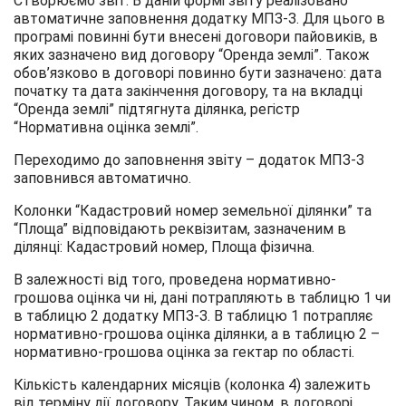
Створюємо звіт. В даній формі звіту реалізовано
автоматичне заповнення додатку МПЗ-З. Для цього в
програмі повинні бути внесені договори пайовиків, в
яких зазначено вид договору “Оренда землі”. Також
обов’язково в договорі повинно бути зазначено: дата
початку та дата закінчення договору, та на вкладці
“Оренда землі” підтягнута ділянка, регістр
“Нормативна оцінка землі”.
Переходимо до заповнення звіту – додаток МПЗ-З
заповнився автоматично.
Колонки “Кадастровий номер земельної ділянки” та
“Площа” відповідають реквізитам, зазначеним в
ділянці: Кадастровий номер, Площа фізична.
В залежності від того, проведена нормативно-
грошова оцінка чи ні, дані потрапляють в таблицю 1 чи
в таблицю 2 додатку МПЗ-З. В таблицю 1 потрапляє
нормативно-грошова оцінка ділянки, а в таблицю 2 –
нормативно-грошова оцінка за гектар по області.
Кількість календарних місяців (колонка 4) залежить
від терміну дії договору. Таким чином, в договорі