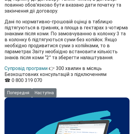
повинно обов’язково бути вказано дати початку та
закінчення дії договору.
Дані по нормативно-грошовій оцінці в таблицю
підтягуються в гривнях, а площа в гектарах з чотирма
знаками після коми. По замовчуванню в колонку 3 та
в колонку 6 підтягуються суми без копійок. Якщо
необхідно продивитися суми з копійками, то в
параметрах Звіту необхідно встановити кількість
знаків після коми “2” та зберегти налаштування.
Супровід програми
👉 300 хвилин в місяць
Безкоштовних консультацій з підключенням
☎ 0 800 319 070
Попередня стаття: Як заповнити додаток 12 до Постанови №148
Наступна стаття: Відео: Налаштування оборотно-
Попередня
Наступна