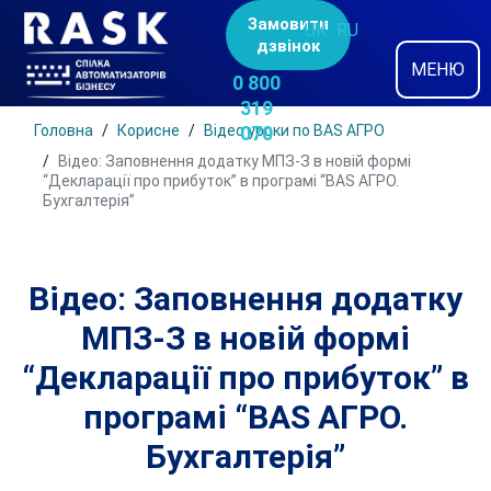
Замовити
UK
RU
дзвінок
МЕНЮ
0 800
319
Головна
Корисне
Відео уроки по BAS АГРО
070
Відео: Заповнення додатку МПЗ-З в новій формі
“Декларації про прибуток” в програмі “BAS АГРО.
Бухгалтерія”
Відео: Заповнення додатку
МПЗ-З в новій формі
“Декларації про прибуток” в
програмі “BAS АГРО.
Бухгалтерія”