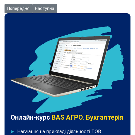
Попередня стаття: Відео: Заповнення додатку МПЗ-З в новій фо
Наступна стаття: Відео: Як вивести додаткові да
Попередня
Наступна
Онлайн-курс
BAS АГРО. Бухгалтерія
Навчання на прикладі діяльності ТОВ