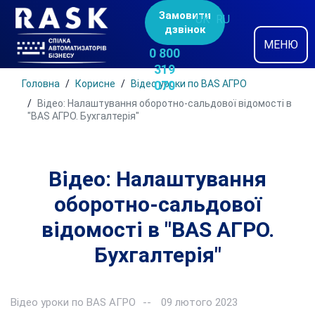
Замовити
UK
RU
дзвінок
МЕНЮ
0 800
319
Головна
Корисне
Відео уроки по BAS АГРО
070
Відео: Налаштування оборотно-сальдової відомості в
"BAS АГРО. Бухгалтерія"
Відео: Налаштування
оборотно-сальдової
відомості в "BAS АГРО.
Бухгалтерія"
Відео уроки по BAS АГРО
09 лютого 2023