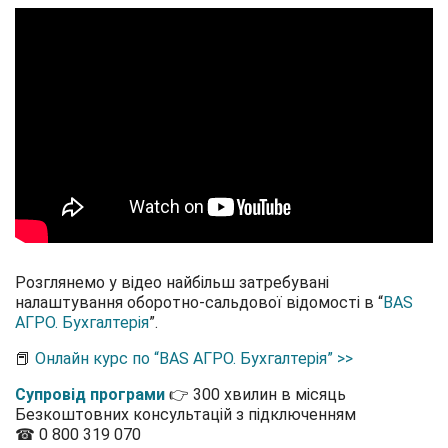
Розглянемо у відео найбільш затребувані
налаштування оборотно-сальдової відомості в
“
BAS
АГРО. Бухгалтерія
”.
📕
Онлайн курс по “BAS АГРО. Бухгалтерія” >>
Супровід програми
👉 300 хвилин в місяць
Безкоштовних консультацій з підключенням
☎ 0 800 319 070