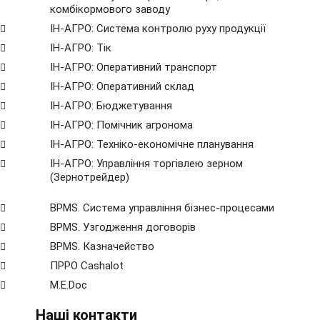
комбікормового заводу
ІН-АГРО: Система контролю руху продукції
ІН-АГРО: Тік
ІН-АГРО: Оперативний транспорт
ІН-АГРО: Оперативний склад
ІН-АГРО: Бюджетування
ІН-АГРО: Помічник агронома
ІН-АГРО: Техніко-економічне планування
ІН-АГРО: Управління торгівлею зерном
(Зернотрейдер)
BPMS. Система управління бізнес-процесами
BPМS. Узгодження договорів
BPМS. Казначейство
ПРРО Cashalot
M.E.Doc
Наші контакти