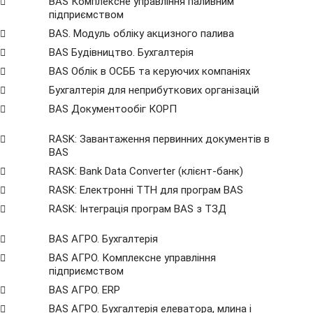
BAS Комплексне управління паливним
підприємством
BAS. Модуль обліку акцизного палива
BAS Будівництво. Бухгалтерія
BAS Облік в ОСББ та керуючих компаніях
Бухгалтерія для неприбуткових організацій
BAS Документообіг КОРП
RASK: Завантаження первинних документів в
BAS
RASK: Bank Data Сonverter (клієнт-банк)
RASK: Електронні ТТН для програм BAS
RASK: Інтеграція програм BAS з ТЗД
BAS АГРО. Бухгалтерія
BAS АГРО. Комплексне управління
підприємством
BAS АГРО. ERP
BAS АГРО. Бухгалтерія елеватора, млина і