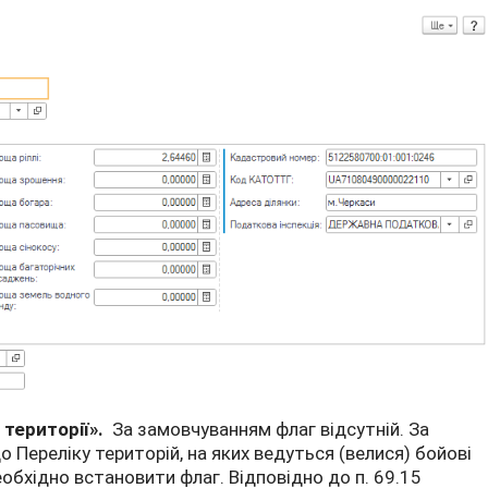
 території».
За замовчуванням флаг відсутній. За
до Переліку територій, на яких ведуться (велися) бойові
обхідно встановити флаг. Відповідно до п. 69.15