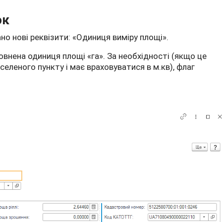
ок
о нові реквізити: «Одиниця виміру площі».
нена одиниця площі «га». За необхідності (якщо це
еленого пункту і має враховуватися в м.кв), флаг