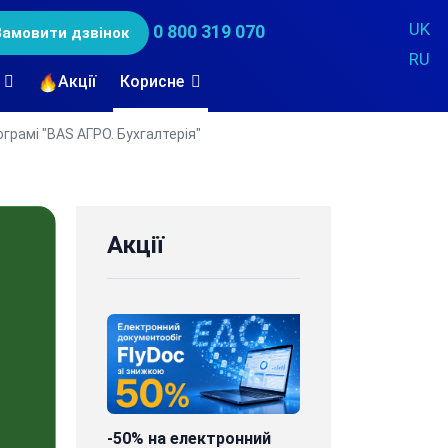
UK
0 800 319 070
Замовити дзвінок
RU
Акції
Корисне
грамі "BAS АГРО. Бухгалтерія"
Акції
-50% на електронний