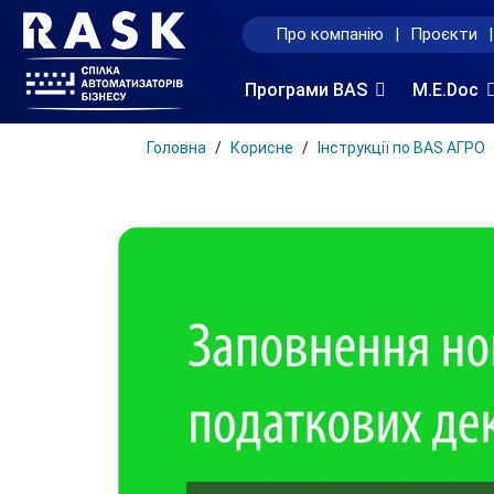
Про компанію
|
Проєкти
|
Програми BAS
M.E.Doc
Головна
Корисне
Інструкції по BAS АГРО