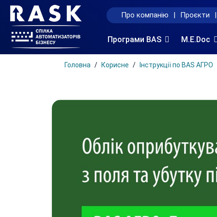
Про компанію
|
Проєкти
|
Програми BAS
M.E.Doc
Головна
Корисне
Інструкції по BAS АГРО