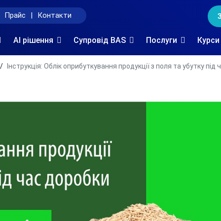
Прайс
|
Контакти
AI рішення
Супровід BAS
Послуги
Курси
Інструкція: Облік оприбуткування продукції з поля та убутку під 