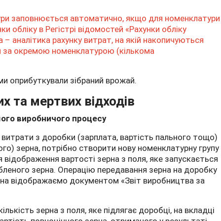
ури заповнюється автоматично, якщо для номенклатури
ки обліку в Регістрі відомостей «Рахунки обліку
 – аналітика рахунку витрат, на якій накопичуються
и
за окремою номенклатурою (кількома
ми оприбуткували зібраний врожай.
х та мертвих відходів
мого виробничого процесу
 витрати з доробки (зарплата, вартість пального тощо)
ого) зерна, потрібно створити нову номенклатурну групу
я відображення вартості зерна з поля, яке запускається
обленого зерна. Операцію передавання зерна на доробку
рна відображаємо документом «Звіт виробництва за
лькість зерна з поля, яке підлягає доробці, на вкладці