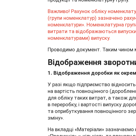
Важливо!
Рахунок обліку номенклат
(групи номенклатур) зазначено рахун
номенклатури».
Номенклатурна група
витрати та відображаються випуск
номенклатурами) випуску.
Проводимо документ. Таким чином 
Відображення зворотни
1. Відображення доробки як окре
У разі якщо підприємство відносить
на вартість повноцінного (дороблен
для обліку таких витрат, а також дл
в переробку, і вартості випуску дор
та оприбуткування повноцінного зе
зміну».
На вкладці «Матеріали» зазначаємо кі