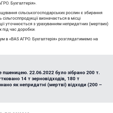
ГРО. Бухгалтерія».
щування сільськогосподарських рослин є збирання
 сільгосппродукції визначається в місці
ції уточнюється з урахуванням непридатних (мертвих)
х під час доробки.
ум в «BAS АГРО. Бухгалтерія» розглядатимемо на
 пшеницею. 22.06.2022 було зібрано 200 т.
тковано 14 т зерновідходів, 180 т
нано як непридатні (мертві) відходи (200 –