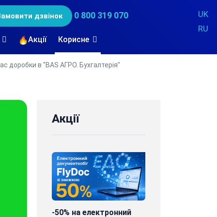
UK
0 800 319 070
Замовити дзвінок
RU
Акції
Корисне
час доробки в "BAS АГРО. Бухгалтерія"
Акції
-50% на електронний