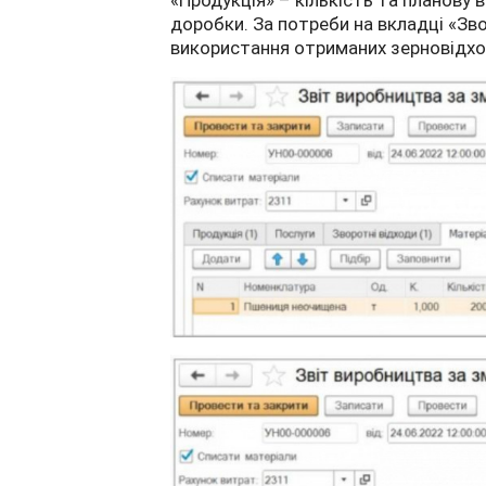
«Продукція» – кількість та планову 
доробки. За потреби на вкладці «Зв
використання отриманих зерновідхо