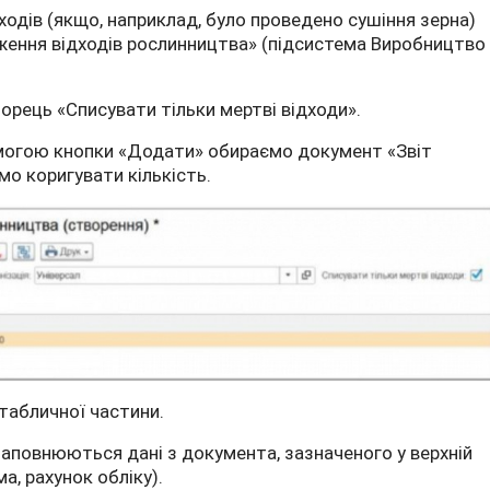
одів (якщо, наприклад, було проведено сушіння зерна)
ення відходів рослинництва» (підсистема Виробництво
рець «Списувати тільки мертві відходи».
помогою кнопки «Додати» обираємо документ «Звіт
мо коригувати кількість.
табличної частини.
аповнюються дані з документа, зазначеного у верхній
ма, рахунок обліку).