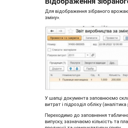
Відображення зібрано
Для відображення зібраного врожа
зміну».
У шапці документа заповнюємо скла
витрат і підрозділ обліку (аналітика
Переходимо до заповнення таблично
випуску, зазначаємо кількість та пл
продукції та номенклатурну групу.