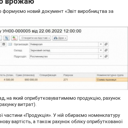
го врожаю
ю формуємо новий документ «Звіт виробництва за
д, на який оприбутковуватимемо продукцію, рахунок
 рахунку витрат).
ї частини «Продукція». У ній обираємо номенклатуру
анову вартість, а також рахунок обліку оприбуткованої