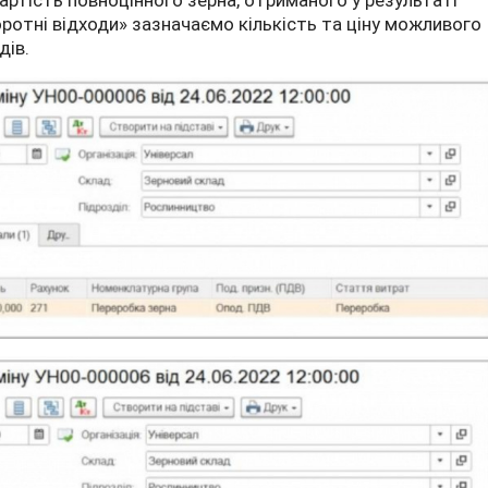
вартість повноцінного зерна, отриманого у результаті
оротні відходи» зазначаємо кількість та ціну можливого
дів.